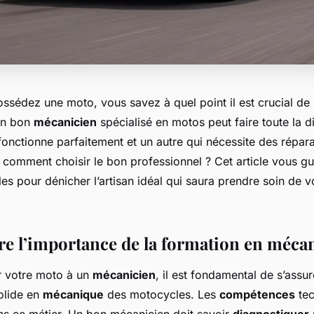
sédez une moto, vous savez à quel point il est crucial de l
Un bon
mécanicien
spécialisé en motos peut faire toute la d
fonctionne parfaitement et un autre qui nécessite des répar
comment choisir le bon professionnel ? Cet article vous gui
les pour dénicher l’artisan idéal qui saura prendre soin de 
 l’importance de la formation en méca
r votre moto à un
mécanicien
, il est fondamental de s’assu
olide en
mécanique
des motocycles. Les
compétences
tec
ns ce métier. Un bon mécanicien doit savoir
diagnostiquer