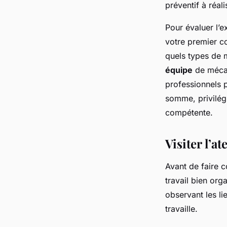
préventif à réali
Pour évaluer l’e
votre premier c
quels types de m
équipe
de mécan
professionnels p
somme, privilégi
compétente.
Visiter l’at
Avant de faire c
travail bien org
observant les li
travaille.