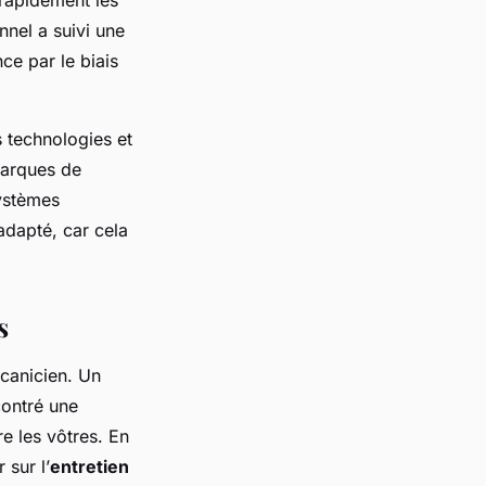
nnel a suivi une
ce par le biais
s technologies et
marques de
systèmes
adapté, car cela
s
écanicien. Un
contré une
e les vôtres. En
 sur l’
entretien