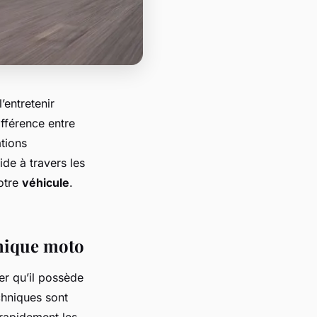
’entretenir
ifférence entre
ations
de à travers les
votre
véhicule
.
nique moto
rer qu’il possède
hniques sont
rapidement les