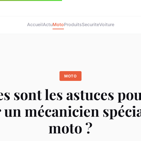
Accueil
Actu
Moto
Produits
Securite
Voiture
MOTO
s sont les astuces po
r un mécanicien spécia
moto ?