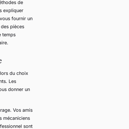
méthodes de
s expliquer
vous fournir un
t des pièces
le temps
ire.
e
 lors du choix
nts. Les
ous donner un
urage. Vos amis
s mécaniciens
fessionnel sont