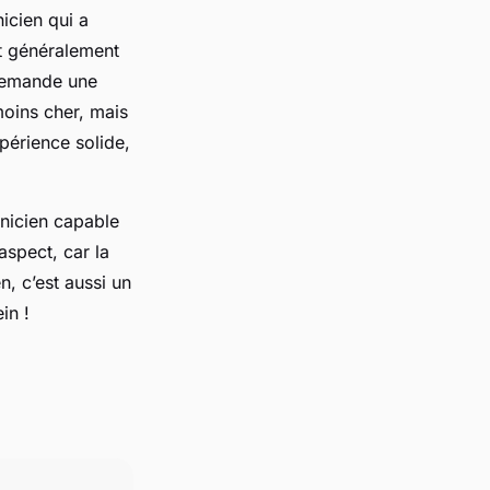
icien qui a
t généralement
demande une
 moins cher, mais
érience solide,
nicien capable
aspect, car la
, c’est aussi un
in !