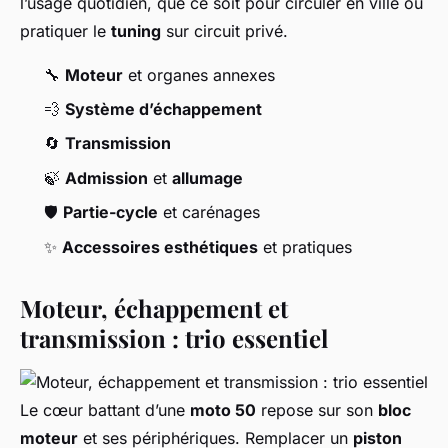
l’usage quotidien, que ce soit pour circuler en ville ou
pratiquer le
tuning
sur circuit privé.
🔧
Moteur
et organes annexes
💨
Système d’échappement
🔄
Transmission
🍃
Admission
et
allumage
🛡️
Partie-cycle
et carénages
✨
Accessoires esthétiques
et pratiques
Moteur, échappement et
transmission : trio essentiel
Le cœur battant d’une
moto 50
repose sur son
bloc
moteur
et ses périphériques. Remplacer un
piston